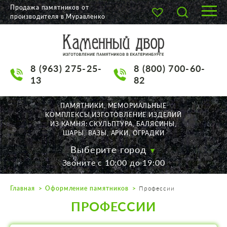
Продажа памятников от
производителя в Муравленко
О КОМПАНИИ
КАТАЛОГ
8 (963) 275-25-
8 (800) 700-60-
НАШИ РАБОТЫ
13
82
АКЦИИ
ПАМЯТНИКИ, МЕМОРИАЛЬНЫЕ
КОМПЛЕКСЫ,ИЗГОТОВЛЕНИЕ ИЗДЕЛИЙ
ДОСТАВКА
ИЗ КАМНЯ: СКУЛЬПТУРА, БАЛЯСИНЫ,
ШАРЫ, ВАЗЫ, АРКИ, ОГРАДКИ
КОНТАКТЫ
Выберите город
Звоните с 10:00 до 19:00
K2532513@yandex.ru
Главная
Оформление памятников
Профессии
Екатеринбург, Щорса, 56
ПРОФЕССИИ
Пн. — Пт. с 10:00 до 19:00
Суббота с 11:00 до 17:00
Воскресенье по договор.