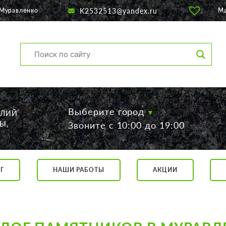
K2532513@yandex.ru
 Муравленко
М
Выберите город
ЕЛИЙ
Ы,
Звоните с 10:00 до 19:00
Г
НАШИ РАБОТЫ
АКЦИИ
са, 56
о 19:00
 17:00
говор.