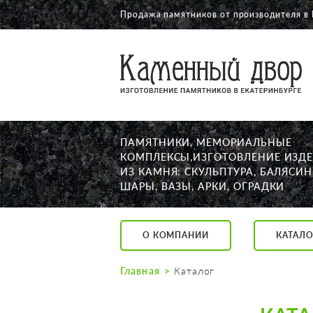
Продажа памятников от производителя в
О КОМПАНИИ
КАТАЛОГ
НАШИ РАБОТЫ
ПАМЯТНИКИ, МЕМОРИАЛЬНЫЕ
АКЦИИ
КОМПЛЕКСЫ,ИЗГОТОВЛЕНИЕ ИЗД
ИЗ КАМНЯ: СКУЛЬПТУРА, БАЛЯСИН
ДОСТАВКА
ШАРЫ, ВАЗЫ, АРКИ, ОГРАДКИ
КОНТАКТЫ
K2532513@yandex.ru
О КОМПАНИИ
КАТАЛО
Екатеринбург, Щор
Пн. — Пт. с 10:00 д
Главная
Каталог
Суббота с 11:00 до
Воскресенье по до