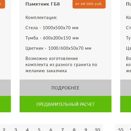
Памятник ГБ8
П
б.
от 68 000 руб.
Комплектация:
Ко
Стела - 1000х500х70 мм
Ст
Тумба - 600х200х150 мм
Ту
Цветник - 1000/600х50х70 мм
Цв
Возможно изготовление
Во
комплекта из разного гранита по
ко
желанию заказчика
же
ПОДРОБНЕЕ
ПРЕДВАРИТЕЛЬНЫЙ РАСЧЕТ
...
2
3
4
5
6
7
8
9
10
55