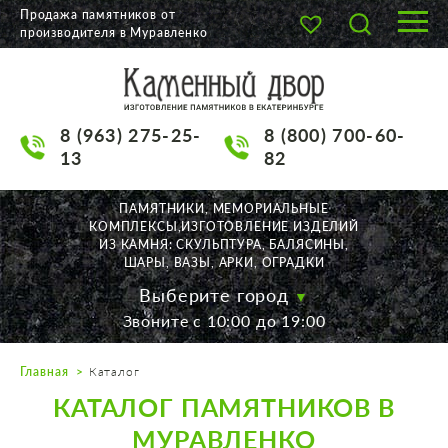
Продажа памятников от
производителя в Муравленко
О КОМПАНИИ
КАТАЛОГ
8 (963) 275-25-
8 (800) 700-60-
НАШИ РАБОТЫ
13
82
АКЦИИ
ПАМЯТНИКИ, МЕМОРИАЛЬНЫЕ
КОМПЛЕКСЫ,ИЗГОТОВЛЕНИЕ ИЗДЕЛИЙ
ДОСТАВКА
ИЗ КАМНЯ: СКУЛЬПТУРА, БАЛЯСИНЫ,
ШАРЫ, ВАЗЫ, АРКИ, ОГРАДКИ
КОНТАКТЫ
Выберите город
Звоните с 10:00 до 19:00
K2532513@yandex.ru
Главная
Каталог
Екатеринбург, Щорса, 56
КАТАЛОГ ПАМЯТНИКОВ В
Пн. — Пт. с 10:00 до 19:00
Суббота с 11:00 до 17:00
МУРАВЛЕНКО
Воскресенье по договор.