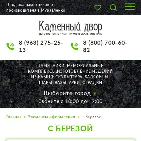
Продажа памятников от
производителя в Муравленко
О КОМПАНИИ
КАТАЛОГ
8 (963) 275-25-
8 (800) 700-60-
НАШИ РАБОТЫ
13
82
АКЦИИ
ПАМЯТНИКИ, МЕМОРИАЛЬНЫЕ
КОМПЛЕКСЫ,ИЗГОТОВЛЕНИЕ ИЗДЕЛИЙ
ДОСТАВКА
ИЗ КАМНЯ: СКУЛЬПТУРА, БАЛЯСИНЫ,
ШАРЫ, ВАЗЫ, АРКИ, ОГРАДКИ
КОНТАКТЫ
Выберите город
Звоните с 10:00 до 19:00
K2532513@yandex.ru
Главная
Элементы оформления
С березой
Екатеринбург, Щорса, 56
С БЕРЕЗОЙ
Пн. — Пт. с 10:00 до 19:00
Суббота с 11:00 до 17:00
Воскресенье по договор.