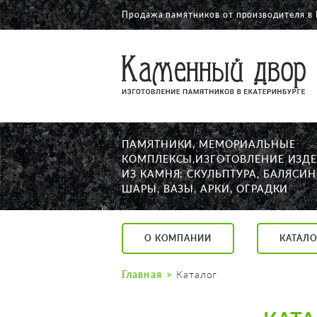
Продажа памятников от производителя в
О КОМПАНИИ
КАТАЛОГ
НАШИ РАБОТЫ
ПАМЯТНИКИ, МЕМОРИАЛЬНЫЕ
АКЦИИ
КОМПЛЕКСЫ,ИЗГОТОВЛЕНИЕ ИЗД
ИЗ КАМНЯ: СКУЛЬПТУРА, БАЛЯСИН
ДОСТАВКА
ШАРЫ, ВАЗЫ, АРКИ, ОГРАДКИ
КОНТАКТЫ
K2532513@yandex.ru
О КОМПАНИИ
КАТАЛО
Екатеринбург, Щор
Пн. — Пт. с 10:00 д
Главная
Каталог
Суббота с 11:00 до
Воскресенье по до