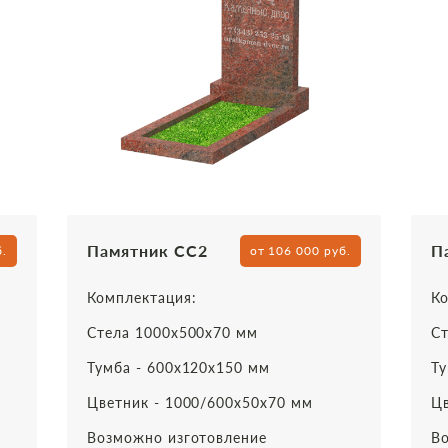
Памятник СС2
П
б.
от 106 000 руб.
Комплектация:
Ко
Стела 1000х500х70 мм
Ст
Тумба - 600х120х150 мм
Ту
Цветник - 1000/600х50х70 мм
Цв
Возможно изготовление
Во