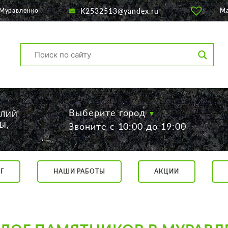
K2532513@yandex.ru
 Муравленко
М
Выберите город
ЕЛИЙ
Ы,
Звоните с 10:00 до 19:00
Г
НАШИ РАБОТЫ
АКЦИИ
са, 56
о 19:00
 17:00
говор.