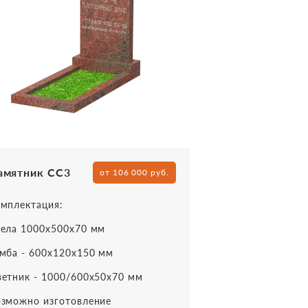
амятник СС3
от 106 000 руб.
мплектация:
ела 1000х500х70 мм
мба - 600х120х150 мм
етник - 1000/600х50х70 мм
зможно изготовление