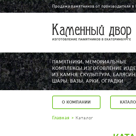
Продажа памятников от производителя в
О КОМПАНИИ
КАТАЛОГ
НАШИ РАБОТЫ
ПАМЯТНИКИ, МЕМОРИАЛЬНЫЕ
АКЦИИ
КОМПЛЕКСЫ,ИЗГОТОВЛЕНИЕ ИЗД
ИЗ КАМНЯ: СКУЛЬПТУРА, БАЛЯСИН
ДОСТАВКА
ШАРЫ, ВАЗЫ, АРКИ, ОГРАДКИ
КОНТАКТЫ
K2532513@yandex.ru
О КОМПАНИИ
КАТАЛО
Екатеринбург, Щор
Пн. — Пт. с 10:00 д
Главная
Каталог
Суббота с 11:00 до
Воскресенье по до