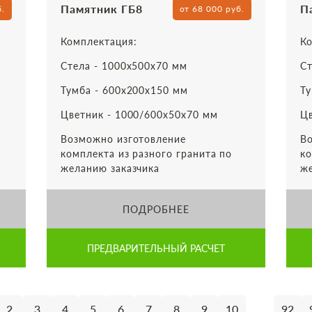
Памятник ГБ8
П
б.
от 68 000 руб.
Комплектация:
Ко
Стела - 1000х500х70 мм
Ст
Тумба - 600х200х150 мм
Ту
Цветник - 1000/600х50х70 мм
Цв
Возможно изготовление
Во
комплекта из разного гранита по
ко
желанию заказчика
же
ПОДРОБНЕЕ
ПРЕДВАРИТЕЛЬНЫЙ РАСЧЕТ
...
2
3
4
5
6
7
8
9
10
92