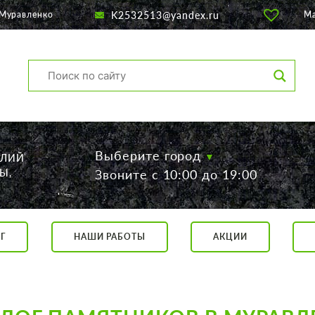
K2532513@yandex.ru
 Муравленко
М
Выберите город
ЕЛИЙ
Ы,
Звоните с 10:00 до 19:00
Г
НАШИ РАБОТЫ
АКЦИИ
са, 56
о 19:00
 17:00
говор.