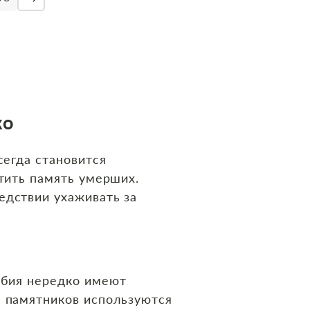
ко
сегда становится
чтить память умерших.
едствии ухаживать за
робия нередко имеют
я памятников используются