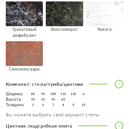
Гранатовый
Конгломерат
Коелга
амфиболит
Сюксюянсаари
Комплект: стела/тумба/цветник
Ширина
80
90
100
110
120
∞
Высота
40
45
50
60
Толщина
5
6
7
8
9
10
Вы можете выбрать свой вариант стелы:
Цветник /надгробная плита