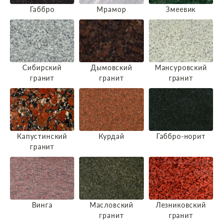
Габбро
Мрамор
Змеевик
Сибирский
Дымовский
Мансуровский
гранит
гранит
гранит
Капустинский
Курдай
Габбро-норит
гранит
Винга
Масловский
Лезниковский
гранит
гранит