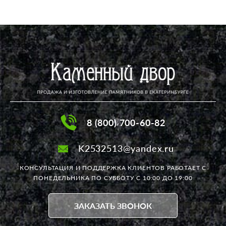
приятно работать с Натальей, с человеком
который располагает к себе, и не заставит
в итоге Вас разочароваться. Сейчас редко,
когда делаешь заказ и получаешь именно
то, что нужно. Работы сделаны
качественно, огромная благодарность
мастерам. Ещё раз спасибо! На Дальнем
Востоке я 2 года не могла найти
исполнителя на макет заказа, а Наталья
взялась. Рекомендую! Анжелика
8 (800) 700-60-82
K2532513@yandex.ru
КОНСУЛЬТАЦИЯ И ПОДДЕРЖКА КЛИЕНТОВ РАБОТАЕТ
С
ПОНЕДЕЛЬНИКА ПО СУББОТУ С 10:00 ДО 19:00
ЗАКАЗАТЬ ЗВОНОК