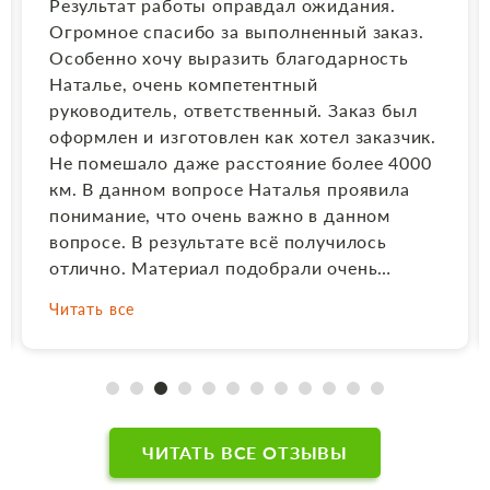
Результат работы оправдал ожидания.
Огромное спасибо за выполненный заказ.
Особенно хочу выразить благодарность
Наталье, очень компетентный
руководитель, ответственный. Заказ был
оформлен и изготовлен как хотел заказчик.
Не помешало даже расстояние более 4000
км. В данном вопросе Наталья проявила
понимание, что очень важно в данном
вопросе. В результате всё получилось
отлично. Материал подобрали очень
хороший, в соответствии с той цветовой
Читать все
гаммой, которую я заказывала. Выполнили
по заказу комбинированный памятник в
соответствии с макетом, фото выполнили и
врезали его в стеллу качественно, очень
грамотно и быстро составили
договор.Молодцы!!! Родственникам
ЧИТАТЬ ВСЕ ОТЗЫВЫ
понравилось. Рекомендую всем, очень