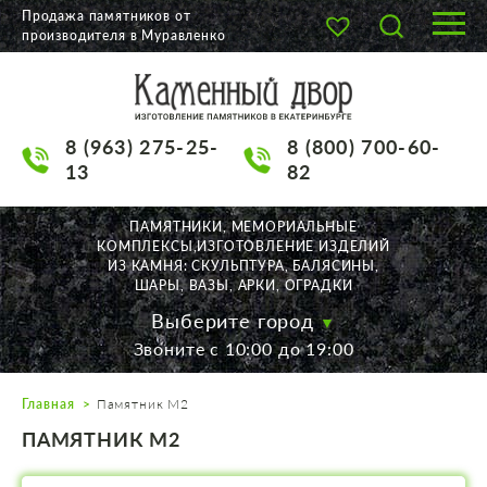
Продажа памятников от
производителя в Муравленко
О КОМПАНИИ
КАТАЛОГ
8 (963) 275-25-
8 (800) 700-60-
НАШИ РАБОТЫ
13
82
АКЦИИ
ПАМЯТНИКИ, МЕМОРИАЛЬНЫЕ
КОМПЛЕКСЫ,ИЗГОТОВЛЕНИЕ ИЗДЕЛИЙ
ДОСТАВКА
ИЗ КАМНЯ: СКУЛЬПТУРА, БАЛЯСИНЫ,
ШАРЫ, ВАЗЫ, АРКИ, ОГРАДКИ
КОНТАКТЫ
Выберите город
Звоните с 10:00 до 19:00
K2532513@yandex.ru
Главная
Памятник М2
Екатеринбург, Щорса, 56
ПАМЯТНИК М2
Пн. — Пт. с 10:00 до 19:00
Суббота с 11:00 до 17:00
Воскресенье по договор.