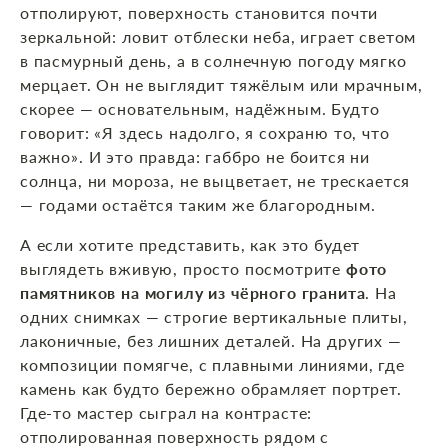
отполируют, поверхность становится почти
зеркальной: ловит отблески неба, играет светом
в пасмурный день, а в солнечную погоду мягко
мерцает. Он не выглядит тяжёлым или мрачным,
скорее — основательным, надёжным. Будто
говорит: «Я здесь надолго, я сохраню то, что
важно». И это правда: габбро не боится ни
солнца, ни мороза, не выцветает, не трескается
— годами остаётся таким же благородным.
А если хотите представить, как это будет
выглядеть вживую, просто посмотрите
фото
памятников на могилу из чёрного гранита
. На
одних снимках — строгие вертикальные плиты,
лаконичные, без лишних деталей. На других —
композиции помягче, с плавными линиями, где
камень как будто бережно обрамляет портрет.
Где‑то мастер сыграл на контрасте:
отполированная поверхность рядом с