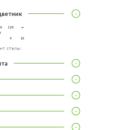
цветник
10
120
∞
0
8
9
10
нт стелы:
ита