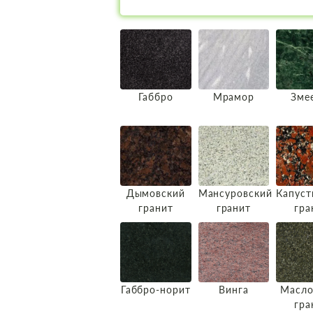
Габбро
Мрамор
Зме
Дымовский
Мансуровский
Капуст
гранит
гранит
гра
Габбро-норит
Винга
Масло
гра