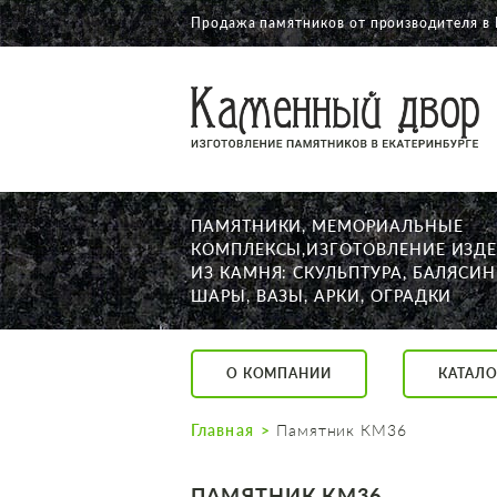
Продажа памятников от производителя в
О КОМПАНИИ
КАТАЛОГ
НАШИ РАБОТЫ
ПАМЯТНИКИ, МЕМОРИАЛЬНЫЕ
АКЦИИ
КОМПЛЕКСЫ,ИЗГОТОВЛЕНИЕ ИЗД
ИЗ КАМНЯ: СКУЛЬПТУРА, БАЛЯСИН
ДОСТАВКА
ШАРЫ, ВАЗЫ, АРКИ, ОГРАДКИ
КОНТАКТЫ
K2532513@yandex.ru
О КОМПАНИИ
КАТАЛО
Екатеринбург, Щор
Пн. — Пт. с 10:00 д
Главная
Памятник КМ36
Суббота с 11:00 до
Воскресенье по до
ПАМЯТНИК КМ36