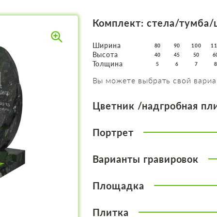
Комплект: стела/тумба/
Ширина
80
90
100
1
Высота
40
45
50
6
Толщина
5
6
7
Вы можете выбрать свой вариа
Цветник /надгробная пл
Портрет
Варианты гравировок
Площадка
Плитка