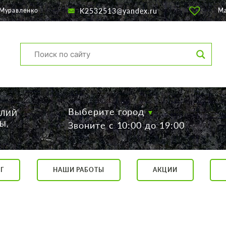
K2532513@yandex.ru
 Муравленко
М
Выберите город
ЕЛИЙ
Ы,
Звоните с 10:00 до 19:00
Г
НАШИ РАБОТЫ
АКЦИИ
са, 56
о 19:00
 17:00
говор.