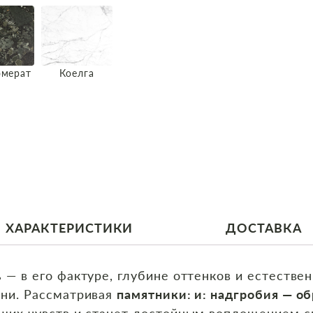
омерат
Коелга
ХАРАКТЕРИСТИКИ
ДОСТАВКА
 — в его фактуре, глубине оттенков и естествен
ени. Рассматривая
памятники: и: надгробия — о
аших чувств и станет достойным воплощением с