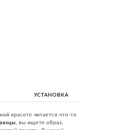
УСТАНОВКА
ной красоте читается что‑то
бразцы
, вы ищете образ,
ветлой памяти. В нашей