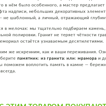
то в нём было особенного, а мастер предлагае
фта надписи, небольших декоративных элементо
— не шаблонный, а личный, отражающий глубин
я в мелочах: мы тщательно подбираем камень,
ьной полировки. Гранит не теряет чёткости гра
мемориал остаётся узнаваемым десятилетиями.
ким же искренним, как и ваши переживания. Оз
ыберите
памятник: из гранита: или: мрамора
и д
ы поможем воплотить память в камне — бережн
авсегда.