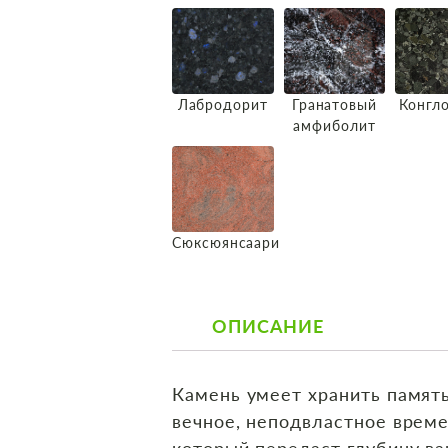
Лабродорит
Гранатовый
Конгл
амфиболит
Сюксюянсаари
ОПИСАНИЕ
Камень умеет хранить память
вечное, неподвластное врем
который передаст глубину в