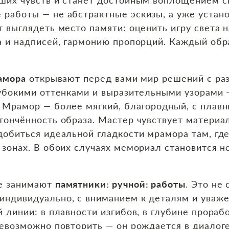
 работы — не абстрактные эскизы, а уже устан
т выглядеть место памяти: оценить игру света 
а и надписей, гармонию пропорций. Каждый обр
рамора
открывают перед вами мир решений с раз
лубокими оттенками и выразительными узорами 
. Мрамор — более мягкий, благородный, с плав
тончённость образа. Мастер чувствует материал
добиться идеальной гладкости мрамора там, где
 зонах. В обоих случаях мемориал становится н
те занимают
памятники: ручной: работы
. Это не
индивидуально, с вниманием к деталям и уваже
 линии: в плавности изгибов, в глубине прораб
невозможно повторить — он рождается в диалоге