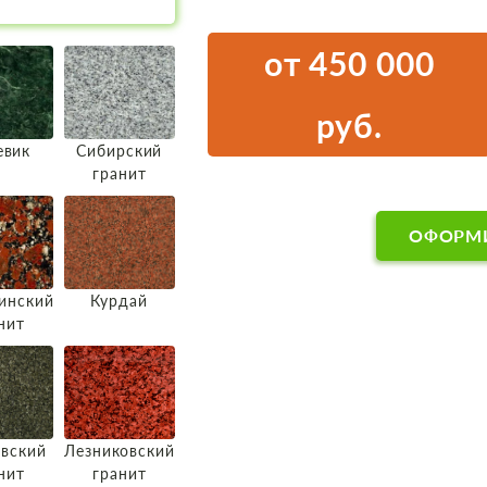
от 450 000
руб.
евик
Сибирский
гранит
ОФОРМИ
инский
Курдай
нит
вский
Лезниковский
нит
гранит